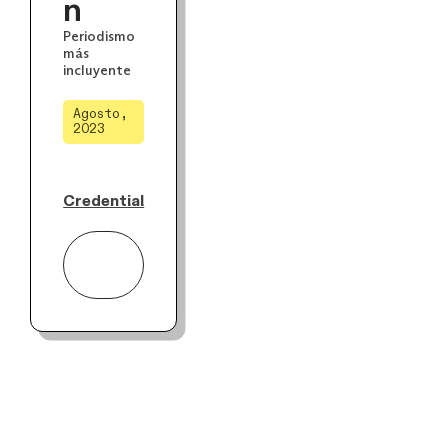
n
Periodismo
más
incluyente
Agosto,
2023
Credential