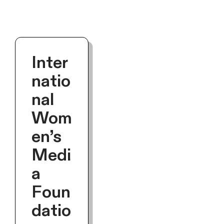
Inter
natio
nal
Wom
en’s
Medi
a
Foun
datio